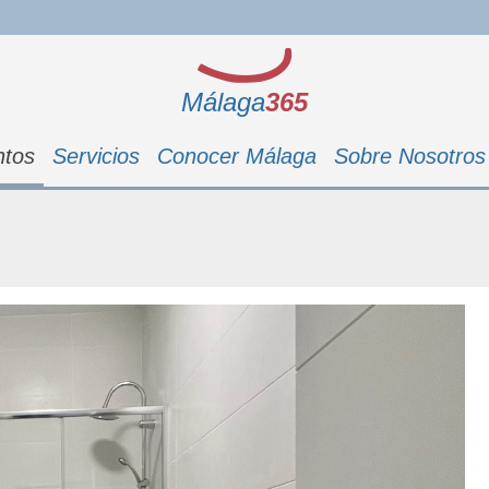
M
á
l
a
g
a
365
ntos
Servicios
Conocer Málaga
Sobre Nosotros