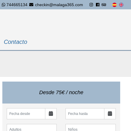
744665134
checkin@malaga365.com
Contacto
Desde 75€ / noche