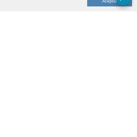
Aceptar
Menú
Apartamentos
Servicios
Conocer Málaga
Sobre Nosotros
Contacto